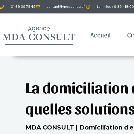
Aller
01 69 39 75 49
contact@mdaconsult.fr
Lun - Jeu : 9:30 - 18:00
au
contenu
Accueil
Cr
La domiciliation 
quelles solutions
MDA CONSULT | Domiciliation d'en