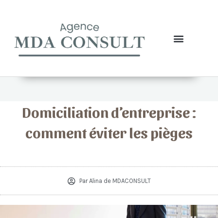
Aller
au
contenu
Création d’entreprise
Domiciliation d’entreprise
Nos Assurances
Domiciliation d’entreprise :
comment éviter les pièges
Par
Alina de MDACONSULT